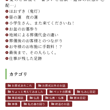
配…」
ほおずき（鬼灯）
昼の蓮 夜の蓮
小学生さん、また来てくださいね！
お盆のお墓参り
地域による葬儀代金の違い
葬儀後のお客様とのつながり
お寺様のお布施に手数料！？
最後まで、その人らしく。
仕事が残した足跡
カテゴリ
お葬式あれこれ
お葬式以外のお話
ちょっと考えてみました
ペットの葬儀
もみじ日記
事前相談
仏具
仏教・仏事
新米日記
神事
私の身の回り
終活のお話