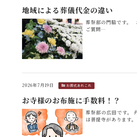
地域による葬儀代金の違い
葬祭部の門脇です。 
ご質問…
2026年7月19日
お葬式あれこれ
お寺様のお布施に手数料！？
葬祭部の広田です。 
は菩提寺があります。