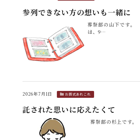
参列できない方の想いも一緒に
葬祭部の山下です。 
は、9…
2026年7月1日
お葬式あれこれ
託された思いに応えたくて
葬祭部の杉上です。