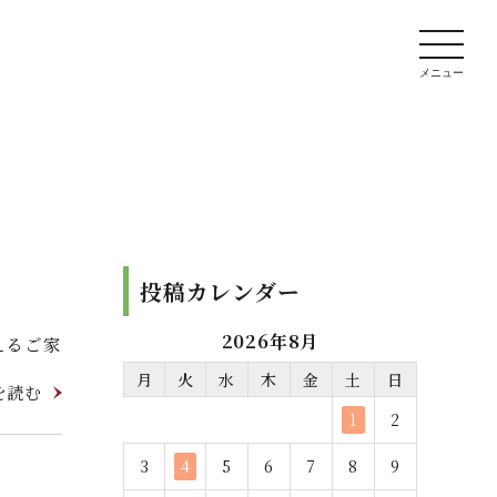
投稿カレンダー
2026年8月
えるご家
月
火
水
木
金
土
日
を読む
1
2
3
4
5
6
7
8
9