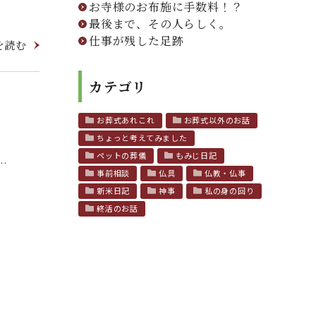
お寺様のお布施に手数料！？
最後まで、その人らしく。
仕事が残した足跡
を読む
カテゴリ
お葬式あれこれ
お葬式以外のお話
ちょっと考えてみました
ペットの葬儀
もみじ日記
…
事前相談
仏具
仏教・仏事
新米日記
神事
私の身の回り
終活のお話