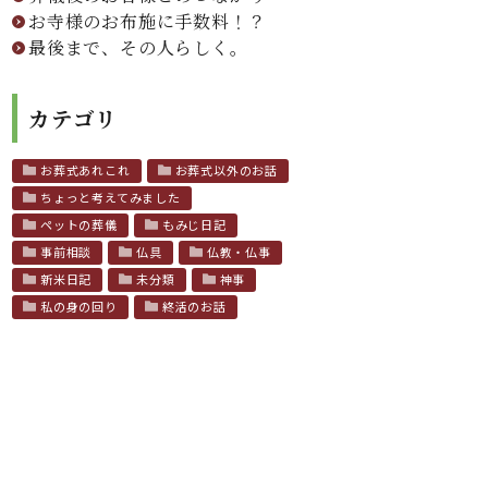
お寺様のお布施に手数料！？
最後まで、その人らしく。
カテゴリ
お葬式あれこれ
お葬式以外のお話
ちょっと考えてみました
ペットの葬儀
もみじ日記
事前相談
仏具
仏教・仏事
新米日記
未分類
神事
私の身の回り
終活のお話