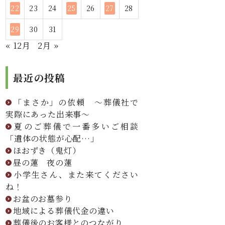
22
23
24
25
26
27
28
29
30
31
« 12月
2月 »
最近の投稿
「まさか」の依頼 ～葬儀社で
実際にあった出来事～
夏のご葬儀で一番多いご相談
「遺体の状態が心配…」
ほおずき（鬼灯）
昼の蓮 夜の蓮
小学生さん、また来てください
ね！
お盆のお墓参り
地域による葬儀代金の違い
葬儀後のお客様とのつながり