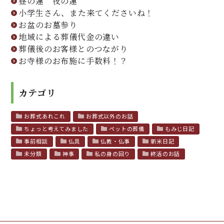
昼の蓮 夜の蓮
小学生さん、また来てくださいね！
お盆のお墓参り
地域による葬儀代金の違い
葬儀後のお客様とのつながり
お寺様のお布施に手数料！？
カテゴリ
お葬式あれこれ
お葬式以外のお話
ちょっと考えてみました
ペットの葬儀
もみじ日記
事前相談
仏具
仏教・仏事
新米日記
未分類
神事
私の身の回り
終活のお話