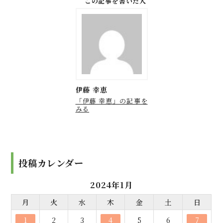
この記事を書いた人
伊藤 幸恵
「伊藤 幸恵」の記事を
みる
投稿カレンダー
2024年1月
月
火
水
木
金
土
日
1
2
3
4
5
6
7