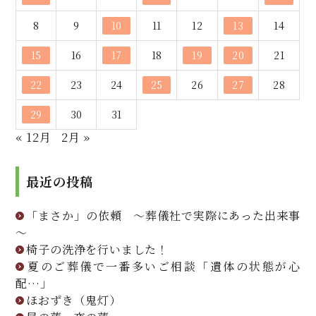
8
9
10
11
12
13
14
15
16
17
18
19
20
21
22
23
24
25
26
27
28
29
30
31
« 12月
2月 »
最近の投稿
「まさか」の依頼 ～葬儀社で実際にあった出来事
～
椅子の洗浄を行いました！
夏のご葬儀で一番多いご相談「遺体の状態が心
配…」
ほおずき（鬼灯）