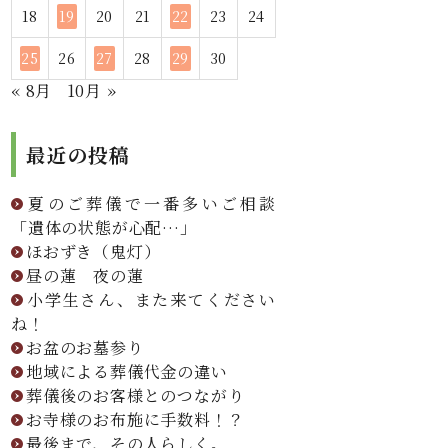
18
19
20
21
22
23
24
25
26
27
28
29
30
« 8月
10月 »
最近の投稿
夏のご葬儀で一番多いご相談
「遺体の状態が心配…」
ほおずき（鬼灯）
昼の蓮 夜の蓮
小学生さん、また来てください
ね！
お盆のお墓参り
地域による葬儀代金の違い
葬儀後のお客様とのつながり
お寺様のお布施に手数料！？
最後まで、その人らしく。