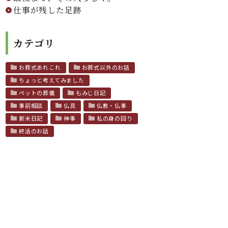
仕事が残した足跡
カテゴリ
お葬式あれこれ
お葬式以外のお話
ちょっと考えてみました
ペットの葬儀
もみじ日記
事前相談
仏具
仏教・仏事
新米日記
神事
私の身の回り
終活のお話