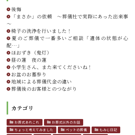
後悔
「まさか」の依頼 ～葬儀社で実際にあった出来事
～
椅子の洗浄を行いました！
夏のご葬儀で一番多いご相談「遺体の状態が心
配…」
ほおずき（鬼灯）
昼の蓮 夜の蓮
小学生さん、また来てくださいね！
お盆のお墓参り
地域による葬儀代金の違い
葬儀後のお客様とのつながり
カテゴリ
お葬式あれこれ
お葬式以外のお話
ちょっと考えてみました
ペットの葬儀
もみじ日記