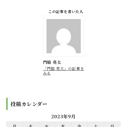
この記事を書いた人
門脇 亮太
「門脇 亮太」の記事を
みる
投稿カレンダー
2023年9月
月
火
水
木
金
土
日