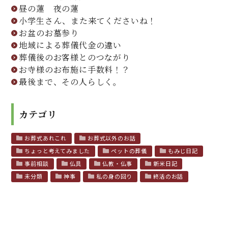
昼の蓮 夜の蓮
小学生さん、また来てくださいね！
お盆のお墓参り
地域による葬儀代金の違い
葬儀後のお客様とのつながり
お寺様のお布施に手数料！？
最後まで、その人らしく。
カテゴリ
お葬式あれこれ
お葬式以外のお話
ちょっと考えてみました
ペットの葬儀
もみじ日記
事前相談
仏具
仏教・仏事
新米日記
未分類
神事
私の身の回り
終活のお話