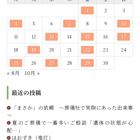
1
2
3
4
5
6
7
8
9
10
11
12
13
14
15
16
17
18
19
20
21
22
23
24
25
26
27
28
29
30
« 8月
10月 »
最近の投稿
「まさか」の依頼 ～葬儀社で実際にあった出来事
～
夏のご葬儀で一番多いご相談「遺体の状態が心
配…」
ほおずき（鬼灯）