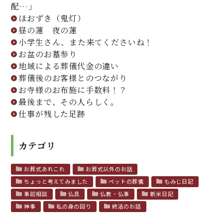
配…」
ほおずき（鬼灯）
昼の蓮 夜の蓮
小学生さん、また来てくださいね！
お盆のお墓参り
地域による葬儀代金の違い
葬儀後のお客様とのつながり
お寺様のお布施に手数料！？
最後まで、その人らしく。
仕事が残した足跡
カテゴリ
お葬式あれこれ
お葬式以外のお話
ちょっと考えてみました
ペットの葬儀
もみじ日記
事前相談
仏具
仏教・仏事
新米日記
神事
私の身の回り
終活のお話