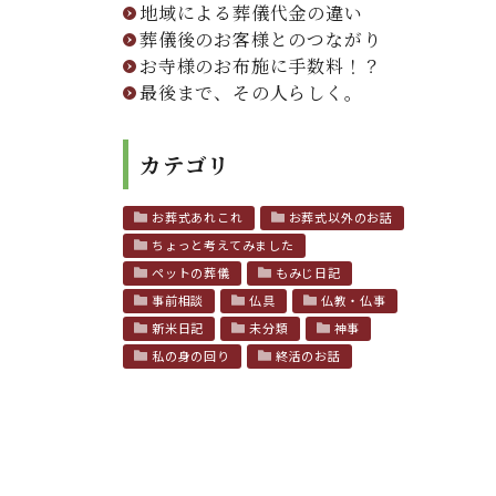
地域による葬儀代金の違い
葬儀後のお客様とのつながり
お寺様のお布施に手数料！？
最後まで、その人らしく。
カテゴリ
お葬式あれこれ
お葬式以外のお話
ちょっと考えてみました
ペットの葬儀
もみじ日記
事前相談
仏具
仏教・仏事
新米日記
未分類
神事
私の身の回り
終活のお話