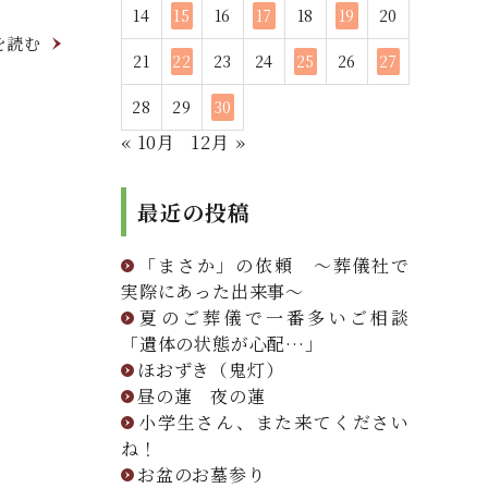
14
15
16
17
18
19
20
を読む
21
22
23
24
25
26
27
28
29
30
« 10月
12月 »
最近の投稿
「まさか」の依頼 ～葬儀社で
実際にあった出来事～
夏のご葬儀で一番多いご相談
「遺体の状態が心配…」
ほおずき（鬼灯）
昼の蓮 夜の蓮
小学生さん、また来てください
ね！
お盆のお墓参り