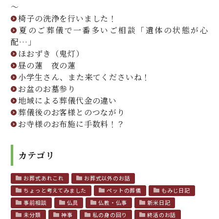
～
椅子の洗浄を行いました！
夏のご葬儀で一番多いご相談「遺体の状態が心
配…」
ほおずき（鬼灯）
昼の蓮 夜の蓮
小学生さん、また来てくださいね！
お盆のお墓参り
地域による葬儀代金の違い
葬儀後のお客様とのつながり
お寺様のお布施に手数料！？
カテゴリ
お葬式あれこれ
お葬式以外のお話
ちょっと考えてみました
ペットの葬儀
もみじ日記
事前相談
仏具
仏教・仏事
新米日記
未分類
神事
私の身の回り
終活のお話