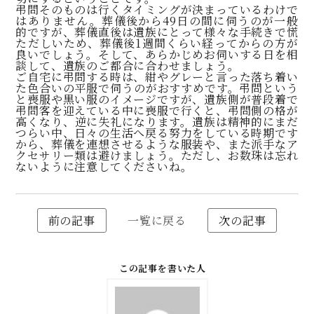
弔問そのものは行くタイミングが決まっているわけで
はありません。葬儀後から49日の間に伺うのが一般
的ですが、葬儀直後は遺族にとって様々な手続きで慌
ただしいため、葬儀後1週間くらい経ってからの方が
良いでしょう。そして、あらかじめお伺いする日を相
談して、遺族のご都合に合わせましょう。
ご自宅に弔問する時は、紺やグレーと言った落ち着い
た色合いの平服で伺うのがおすすめです。弔問という
と喪服や黒い服のイメージですが、遺族側が普段着で
弔問客を迎えている中に喪服で行くと、弔問側の格が
高くなり、逆に失礼になります。遺族は精神的にまだ
つらい中、日々の生活へ戻る努力をしている時期です
から、葬儀を連想させるような服装や、また派手なア
クセサリー類は避けましょう。ただし、お数珠は忘れ
ないように注意してくださいね。
前の記事
一覧に戻る
次の記事
この記事を書いた人