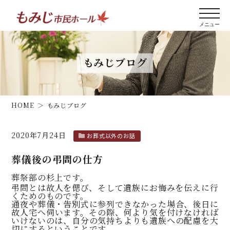
もみじブログ
HOME
もみじブログ
2020年7月24日
お葬式以外のお話
葬儀後の弔問の仕方
葬祭部の杉上です。
弔問とは故人を偲び、そして遺族にお悔みを伝えに行
くためのものです。
通夜や葬儀・告別式に参列できなかった場合、後日に
故人宅へ伺います。その際、何より気を付けなければ
いけないのは、自分の気持ちよりも遺族への配慮を大
切にするということです。