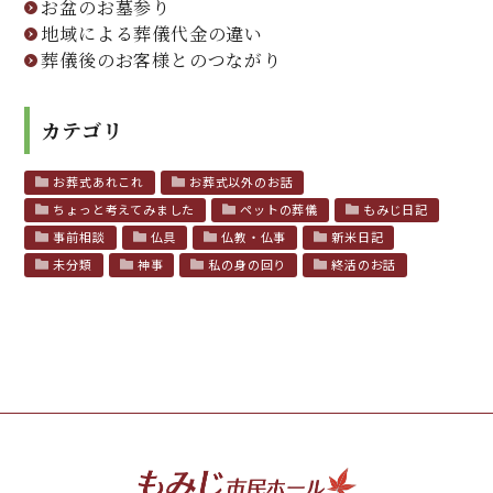
お盆のお墓参り
地域による葬儀代金の違い
葬儀後のお客様とのつながり
カテゴリ
お葬式あれこれ
お葬式以外のお話
ちょっと考えてみました
ペットの葬儀
もみじ日記
事前相談
仏具
仏教・仏事
新米日記
未分類
神事
私の身の回り
終活のお話