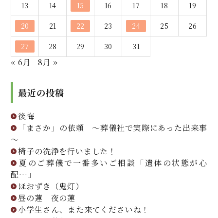
13
14
15
16
17
18
19
20
21
22
23
24
25
26
27
28
29
30
31
« 6月
8月 »
最近の投稿
後悔
「まさか」の依頼 ～葬儀社で実際にあった出来事
～
椅子の洗浄を行いました！
夏のご葬儀で一番多いご相談「遺体の状態が心
配…」
ほおずき（鬼灯）
昼の蓮 夜の蓮
小学生さん、また来てくださいね！