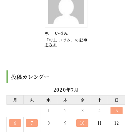
杉上 いづみ
「杉上 いづみ」の記事
をみる
投稿カレンダー
2020年7月
月
火
水
木
金
土
日
1
2
3
4
5
6
7
8
9
10
11
12