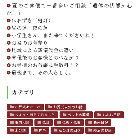
夏のご葬儀で一番多いご相談「遺体の状態が心
配…」
ほおずき（鬼灯）
昼の蓮 夜の蓮
小学生さん、また来てくださいね！
お盆のお墓参り
地域による葬儀代金の違い
葬儀後のお客様とのつながり
お寺様のお布施に手数料！？
最後まで、その人らしく。
カテゴリ
お葬式あれこれ
お葬式以外のお話
ちょっと考えてみました
ペットの葬儀
もみじ日記
事前相談
仏具
仏教・仏事
新米日記
未分類
神事
私の身の回り
終活のお話