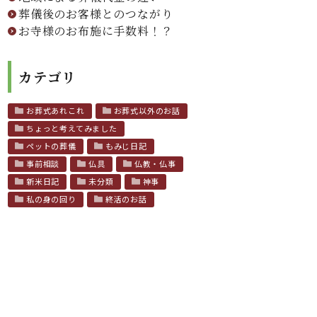
葬儀後のお客様とのつながり
お寺様のお布施に手数料！？
カテゴリ
お葬式あれこれ
お葬式以外のお話
ちょっと考えてみました
ペットの葬儀
もみじ日記
事前相談
仏具
仏教・仏事
新米日記
未分類
神事
私の身の回り
終活のお話