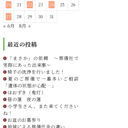
20
21
22
23
24
25
26
27
28
29
30
31
« 6月
8月 »
最近の投稿
「まさか」の依頼 ～葬儀社で
実際にあった出来事～
椅子の洗浄を行いました！
夏のご葬儀で一番多いご相談
「遺体の状態が心配…」
ほおずき（鬼灯）
昼の蓮 夜の蓮
小学生さん、また来てください
ね！
お盆のお墓参り
地域による葬儀代金の違い