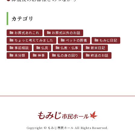
カテゴリ
お葬式あれこれ
お葬式以外のお話
ちょっと考えてみました
ペットの葬儀
もみじ日記
事前相談
仏具
仏教・仏事
新米日記
未分類
神事
私の身の回り
終活のお話
Copyright © もみじ市民ホール All Rights Reserved.