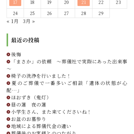
17
18
19
20
21
22
23
24
25
26
27
28
29
« 1月
3月 »
最近の投稿
後悔
「まさか」の依頼 ～葬儀社で実際にあった出来事
～
椅子の洗浄を行いました！
夏のご葬儀で一番多いご相談「遺体の状態が心
配…」
ほおずき（鬼灯）
昼の蓮 夜の蓮
小学生さん、また来てくださいね！
お盆のお墓参り
地域による葬儀代金の違い
葬儀後のお客様とのつながり