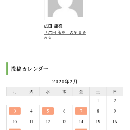
広田 龍亮
「広田 龍亮」の記事を
みる
投稿カレンダー
2020年2月
月
火
水
木
金
土
日
1
2
3
4
5
6
7
8
9
10
11
12
13
14
15
16