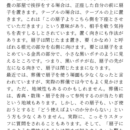
畳の部屋で挨拶をする場合は、正座した自分の前に扇
子を置きます。テーブルの場合は、テーブルの上に置
きます。これは「この扇子よりこちら側を下座とさせ
ていただきます」という意味があり、相手を敬う気持
ちを表すしるしとされています。置く向きにも作法が
あります。扇子は閉じたまま置き、要（かなめ）と呼
ばれる根元の部分を右側に向けます。要とは扇子をま
とめている金具の部分で、小さな黒いポチのように見
えるところです。つまり、黒いポチが右、扇子の先が
左になる向きで、扇子は閉じたままになります。
最近では、葬儀で扇子を使う場面も少なくなったと言
われていますが、実際の葬儀では今でもよく見かけま
す。ただ、地域性もあるのかもしれません。葬儀に
は、香典・数珠・扇子を持って参列するのが当たり前
という地域もあります。しかし、その扇子も、いざ使
おうとすると「どう使えばよいのか分からない」とい
う方も少なくありません。実際に、こっそりスタッ
フに質問をされることもあります。そして、「扇子に