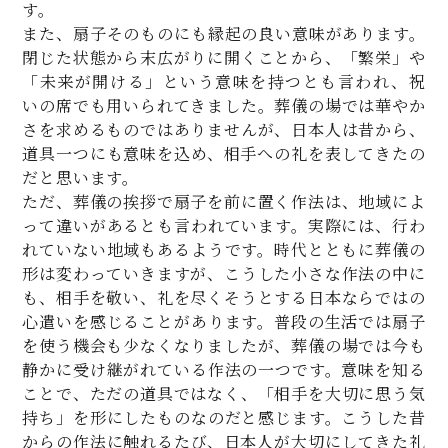
す。
また、扇子そのものにも縁起の良い意味があります。
閉じた状態から末広がりに開くことから、「繁栄」や
「未来が開ける」という意味を持つとも言われ、祝
いの席でも用いられてきました。葬儀の場では華やか
さを求めるものではありませんが、日本人は昔から、
道具一つにも意味を込め、相手への礼を表してきたの
だと思います。
ただ、葬儀の挨拶で扇子を前に置く作法は、地域によ
って違いがあるとも言われています。実際には、行わ
れていない地域もあるようです。時代とともに葬儀の
形は変わっていきますが、こうした小さな作法の中に
も、相手を敬い、礼を尽くそうとする日本ならではの
心遣いを感じることがあります。普段の生活では扇子
を使う機会も少なくなりましたが、葬儀の場では今も
静かに受け継がれている作法の一つです。意味を知る
ことで、ただの道具ではなく、「相手を大切に思う気
持ち」を形にしたものなのだと感じます。こうした昔
からの作法に触れるたび、日本人が大切にしてきた礼