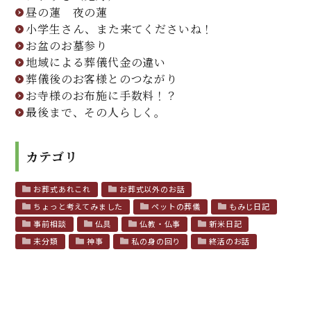
昼の蓮 夜の蓮
小学生さん、また来てくださいね！
お盆のお墓参り
地域による葬儀代金の違い
葬儀後のお客様とのつながり
お寺様のお布施に手数料！？
最後まで、その人らしく。
カテゴリ
お葬式あれこれ
お葬式以外のお話
ちょっと考えてみました
ペットの葬儀
もみじ日記
事前相談
仏具
仏教・仏事
新米日記
未分類
神事
私の身の回り
終活のお話