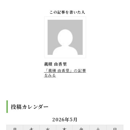
この記事を書いた人
義積 由香里
「義積 由香里」の記事
をみる
投稿カレンダー
2026年5月
月
火
水
木
金
土
日