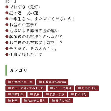
配…」
ほおずき（鬼灯）
昼の蓮 夜の蓮
小学生さん、また来てくださいね！
お盆のお墓参り
地域による葬儀代金の違い
葬儀後のお客様とのつながり
お寺様のお布施に手数料！？
最後まで、その人らしく。
仕事が残した足跡
カテゴリ
お葬式あれこれ
お葬式以外のお話
ちょっと考えてみました
ペットの葬儀
もみじ日記
事前相談
仏具
仏教・仏事
新米日記
神事
私の身の回り
終活のお話