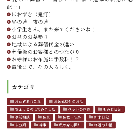
配…」
ほおずき（鬼灯）
昼の蓮 夜の蓮
小学生さん、また来てくださいね！
お盆のお墓参り
地域による葬儀代金の違い
葬儀後のお客様とのつながり
お寺様のお布施に手数料！？
最後まで、その人らしく。
カテゴリ
お葬式あれこれ
お葬式以外のお話
ちょっと考えてみました
ペットの葬儀
もみじ日記
事前相談
仏具
仏教・仏事
新米日記
未分類
神事
私の身の回り
終活のお話