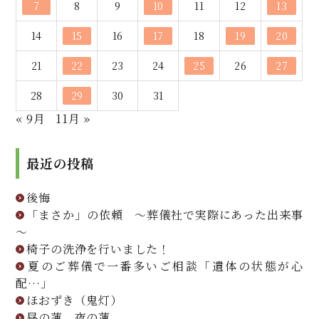
7
8
9
10
11
12
13
14
15
16
17
18
19
20
21
22
23
24
25
26
27
28
29
30
31
« 9月
11月 »
最近の投稿
後悔
「まさか」の依頼 ～葬儀社で実際にあった出来事
～
椅子の洗浄を行いました！
夏のご葬儀で一番多いご相談「遺体の状態が心
配…」
ほおずき（鬼灯）
昼の蓮 夜の蓮