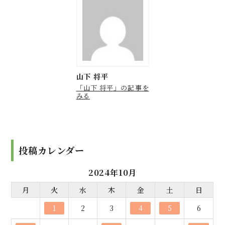
山下 将平
「山下 将平」の記事を
みる
投稿カレンダー
2024年10月
月
火
水
木
金
土
日
1
2
3
4
5
6