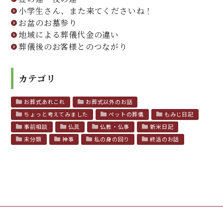
小学生さん、また来てくださいね！
お盆のお墓参り
地域による葬儀代金の違い
葬儀後のお客様とのつながり
カテゴリ
お葬式あれこれ
お葬式以外のお話
ちょっと考えてみました
ペットの葬儀
もみじ日記
事前相談
仏具
仏教・仏事
新米日記
未分類
神事
私の身の回り
終活のお話