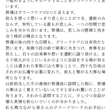
り組めるようにサポートすることをグリーフケアと言
います。
葬儀はグリーフケアの1つと言えます。
故人を想って思いっきり悲しむことができ、遺族のみ
ならず、参列している誰もが悲しみ、一つの空間で悲
しみを分かち合います。葬儀は、悲しみの感情と向き
合う格好の機会となります。
葬儀の後の四十九日間も、グリーフケアには有効だと
思います。後飾り段の前で線香に火をつけ、食事をお
供えし、日々の出来事や思いを遺影に語り掛ける。ま
るで故人がそこにいるかのように会話をする場が有る
ことは遺された家族には大事なことで、四十九日後は
それがお仏壇やお墓に変わり、故人と繋がる大事な場
所となります。
以前担当した方の奥様が葬儀後に訪問した際に、葬儀
の事はよく覚えていないんですと言われ驚いたことが
有ります。それから訪問するごとに、少しづつ会話が
増え表情も和らいでいくのが分かりました。
私も微力ながら皆さんのグリーフワークのお手伝い