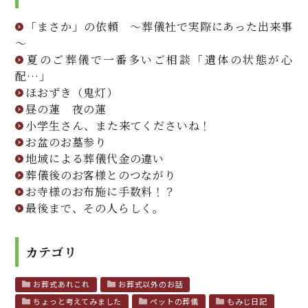
「まさか」の依頼 ～葬儀社で実際にあった出来事
～
夏のご葬儀で一番多いご相談「遺体の状態が心
配…」
ほおずき（鬼灯）
昼の蓮 夜の蓮
小学生さん、また来てくださいね！
お盆のお墓参り
地域による葬儀代金の違い
葬儀後のお客様とのつながり
お寺様のお布施に手数料！？
最後まで、その人らしく。
カテゴリ
お葬式あれこれ
お葬式以外のお話
ちょっと考えてみました
ペットの葬儀
もみじ日記