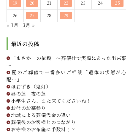
19
20
21
22
23
24
25
26
27
28
29
« 1月
3月 »
最近の投稿
「まさか」の依頼 ～葬儀社で実際にあった出来事
～
夏のご葬儀で一番多いご相談「遺体の状態が心
配…」
ほおずき（鬼灯）
昼の蓮 夜の蓮
小学生さん、また来てくださいね！
お盆のお墓参り
地域による葬儀代金の違い
葬儀後のお客様とのつながり
お寺様のお布施に手数料！？