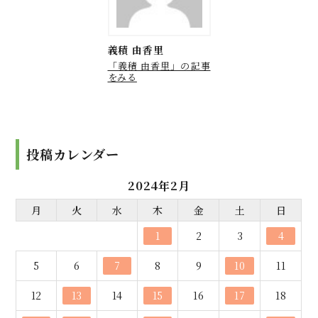
義積 由香里
「義積 由香里」の記事
をみる
投稿カレンダー
2024年2月
月
火
水
木
金
土
日
1
2
3
4
5
6
7
8
9
10
11
12
13
14
15
16
17
18