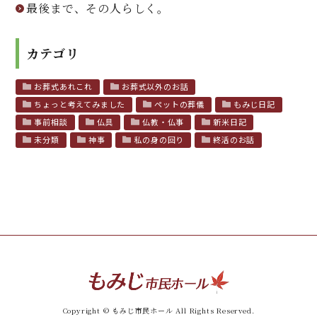
最後まで、その人らしく。
カテゴリ
お葬式あれこれ
お葬式以外のお話
ちょっと考えてみました
ペットの葬儀
もみじ日記
事前相談
仏具
仏教・仏事
新米日記
未分類
神事
私の身の回り
終活のお話
Copyright © もみじ市民ホール All Rights Reserved.