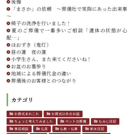
後悔
「まさか」の依頼 ～葬儀社で実際にあった出来事
～
椅子の洗浄を行いました！
夏のご葬儀で一番多いご相談「遺体の状態が心
配…」
ほおずき（鬼灯）
昼の蓮 夜の蓮
小学生さん、また来てくださいね！
お盆のお墓参り
地域による葬儀代金の違い
葬儀後のお客様とのつながり
カテゴリ
お葬式あれこれ
お葬式以外のお話
ちょっと考えてみました
ペットの葬儀
もみじ日記
事前相談
仏具
仏教・仏事
新米日記