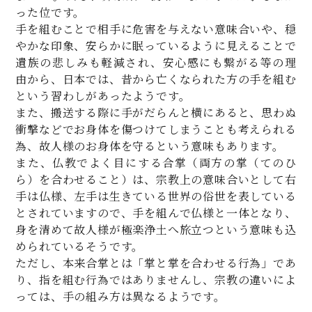
った位です。
手を組むことで相手に危害を与えない意味合いや、穏
やかな印象、安らかに眠っているように見えることで
遺族の悲しみも軽減され、安心感にも繋がる等の理
由から、日本では、昔から亡くなられた方の手を組む
という習わしがあったようです。
また、搬送する際に手がだらんと横にあると、思わぬ
衝撃などでお身体を傷つけてしまうことも考えられる
為、故人様のお身体を守るという意味もあります。
また、仏教でよく目にする合掌（両方の掌（てのひ
ら）を合わせること）は、宗教上の意味合いとして右
手は仏様、左手は生きている世界の俗世を表している
とされていますので、手を組んで仏様と一体となり、
身を清めて故人様が極楽浄土へ旅立つという意味も込
められているそうです。
ただし、本来合掌とは「掌と掌を合わせる行為」であ
り、指を組む行為ではありませんし、宗教の違いによ
っては、手の組み方は異なるようです。