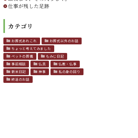
仕事が残した足跡
カテゴリ
お葬式あれこれ
お葬式以外のお話
ちょっと考えてみました
ペットの葬儀
もみじ日記
事前相談
仏具
仏教・仏事
新米日記
神事
私の身の回り
終活のお話