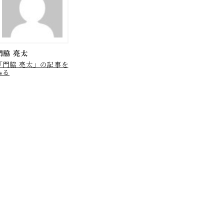
門脇 亮太
「門脇 亮太」の記事を
みる