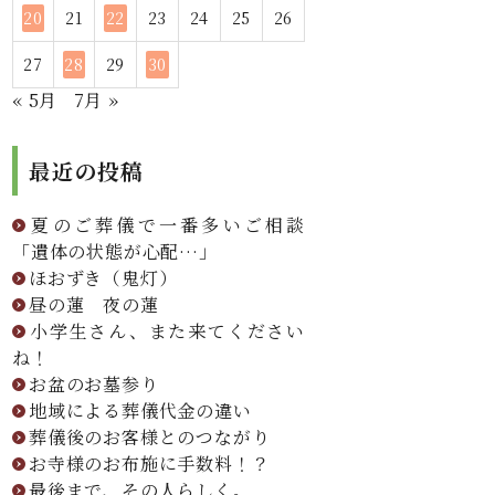
20
21
22
23
24
25
26
27
28
29
30
« 5月
7月 »
最近の投稿
夏のご葬儀で一番多いご相談
「遺体の状態が心配…」
ほおずき（鬼灯）
昼の蓮 夜の蓮
小学生さん、また来てください
ね！
お盆のお墓参り
地域による葬儀代金の違い
葬儀後のお客様とのつながり
お寺様のお布施に手数料！？
最後まで、その人らしく。