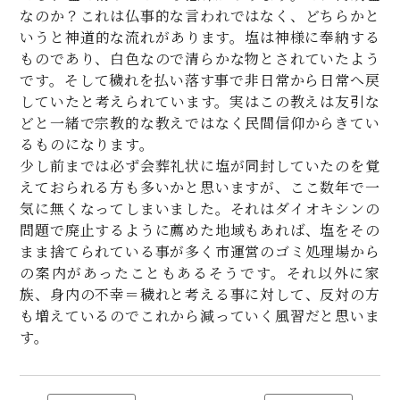
なのか？これは仏事的な言われではなく、どちらかと
いうと神道的な流れがあります。塩は神様に奉納する
ものであり、白色なので清らかな物とされていたよう
です。そして穢れを払い落す事で非日常から日常へ戻
していたと考えられています。実はこの教えは友引な
どと一緒で宗教的な教えではなく民間信仰からきてい
るものになります。
少し前までは必ず会葬礼状に塩が同封していたのを覚
えておられる方も多いかと思いますが、ここ数年で一
気に無くなってしまいました。それはダイオキシンの
問題で廃止するように薦めた地域もあれば、塩をその
まま捨てられている事が多く市運営のゴミ処理場から
の案内があったこともあるそうです。それ以外に家
族、身内の不幸＝穢れと考える事に対して、反対の方
も増えているのでこれから減っていく風習だと思いま
す。