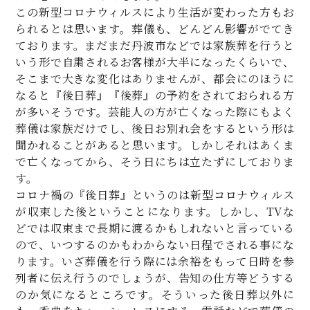
この新型コロナウィルスにより生活が変わった方もお
られるとは思います。葬儀も、どんどん影響がでてき
ております。まだまだ丹波市などでは家族葬を行うと
いう形で自粛されるお客様が大半になったくらいで、
そこまで大きな変化はありませんが、都会にのほうに
なると『後日葬』『後葬』の予約をされておられる方
が多いそうです。芸能人の方が亡くなった際にもよく
葬儀は家族だけでし、後日お別れ会をするという形は
聞かれることがあると思います。しかしそれはあくま
で亡くなってから、そう日にちは立たずにしておりま
す。
コロナ禍の『後日葬』というのは新型コロナウィルス
が収束した後ということになります。しかし、TVな
どでは収束まで長期に渡るかもしれないと言っている
ので、いつするのかもわからない日程でされる事にな
ります。いざ葬儀を行う際には余裕をもって日時を参
列者に伝え行うのでしょうが、告知の仕方等どうする
のか気になるところです。そういった後日葬以外に