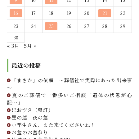
9
10
11
12
13
14
15
16
17
18
19
20
21
22
23
24
25
26
27
28
29
30
« 3月
5月 »
最近の投稿
「まさか」の依頼 ～葬儀社で実際にあった出来事
～
夏のご葬儀で一番多いご相談「遺体の状態が心
配…」
ほおずき（鬼灯）
昼の蓮 夜の蓮
小学生さん、また来てくださいね！
お盆のお墓参り