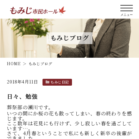
もみじブログ
HOME
もみじブログ
2018年4月11日
もみじ日記
日々、勉強
葬祭部の瀬川です。
いつの間にか桜の花も散ってしまい、春の終わりを感
じます。
ここ数年は花見にも行けず、少し寂しい春を過ごして
います…。
さて、4月春ということで私にも新しく新卒の後輩が
できました。