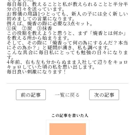
毎日毎日、教えることと私が教えられることと半分半
分の日々を送っています。
お葬儀の用語1つとっても、新人の子には全く新しい
初めましての言葉になります。
例えば、焼香の際に必要な3点セット。
①灰 ②炭 ③抹香
この役割を教えようと思うと、まず「焼香とは何か」
を教える所から始まります。
そして、その際に「焼香って何の為にするんだ？本当
にその為か？」と疑問が湧き、私も調べます。
こんな具合に毎日私にとっても勉強の日々になりま
す。
4年前、右も左も分からぬまま入社して辺りをキョロ
キョロしていた頃の私を思い出します。
毎日良い刺激になります！
前の記事
一覧に戻る
次の記事
この記事を書いた人