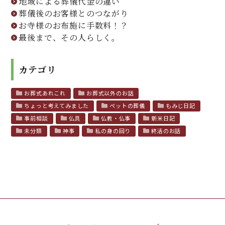
地域による葬儀代金の違い
葬儀後のお客様とのつながり
お寺様のお布施に手数料！？
最後まで、その人らしく。
カテゴリ
お葬式あれこれ
お葬式以外のお話
ちょっと考えてみました
ペットの葬儀
もみじ日記
事前相談
仏具
仏教・仏事
新米日記
未分類
神事
私の身の回り
終活のお話