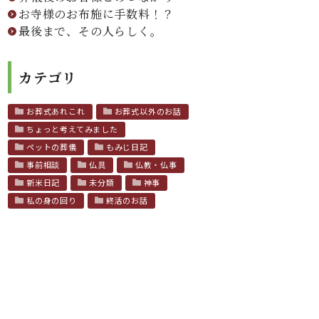
お寺様のお布施に手数料！？
最後まで、その人らしく。
カテゴリ
お葬式あれこれ
お葬式以外のお話
ちょっと考えてみました
ペットの葬儀
もみじ日記
事前相談
仏具
仏教・仏事
新米日記
未分類
神事
私の身の回り
終活のお話