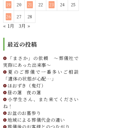
19
20
21
22
23
24
25
26
27
28
« 1月
3月 »
最近の投稿
「まさか」の依頼 ～葬儀社で
実際にあった出来事～
夏のご葬儀で一番多いご相談
「遺体の状態が心配…」
ほおずき（鬼灯）
昼の蓮 夜の蓮
小学生さん、また来てください
ね！
お盆のお墓参り
地域による葬儀代金の違い
葬儀後のお客様とのつながり