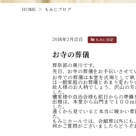
HOME
もみじブログ
2018年2月15日
もみじ日記
お寺の葬儀
葬祭部の奥川です。
先日、お寺の葬儀をお手伝いさせて
お寺での葬儀は本堂を式場として執
は一般家庭のお葬儀とあまり変わり
故人様のお人柄でしょう、沢山の方
した。
檀家様や自治会様も前日からの準備
出棺は、本堂から山門まで１００ｍ
した。
遠くから見ていると本当に暖かい雰
た。
もみじホールでは、会館葬以外にも
何かご質問がございましたらどうぞ