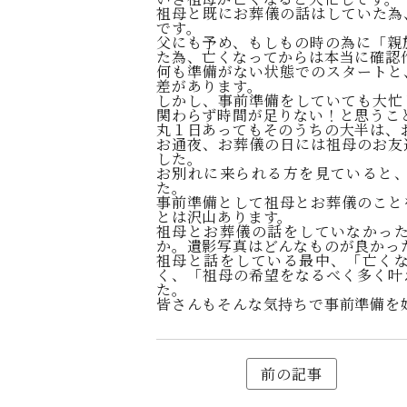
祖母と既にお葬儀の話はしていた為
です。
父にも予め、もしもの時の為に「親
た為、亡くなってからは本当に確認
何も準備がない状態でのスタートと
差があります。
しかし、事前準備をしていても大忙
関わらず時間が足りない！と思うこ
丸１日あってもそのうちの大半は、
お通夜、お葬儀の日には祖母のお友
した。
お別れに来られる方を見ていると
た。
事前準備として祖母とお葬儀のこと
とは沢山あります。
祖母とお葬儀の話をしていなかっ
か。遺影写真はどんなものが良かっ
祖母と話をしている最中、「亡く
く、「祖母の希望をなるべく多く叶
た。
皆さんもそんな気持ちで事前準備を
前の記事