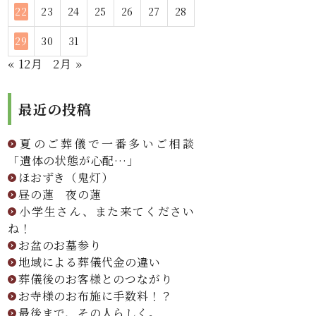
22
23
24
25
26
27
28
29
30
31
« 12月
2月 »
最近の投稿
夏のご葬儀で一番多いご相談
「遺体の状態が心配…」
ほおずき（鬼灯）
昼の蓮 夜の蓮
小学生さん、また来てください
ね！
お盆のお墓参り
地域による葬儀代金の違い
葬儀後のお客様とのつながり
お寺様のお布施に手数料！？
最後まで、その人らしく。