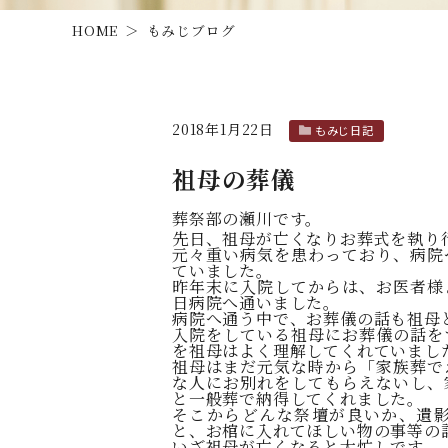
HOME
もみじブログ
2018年1月22日
もみじ日記
祖母の葬儀
葬祭部の瀬川です。
先日、祖母が亡くなりお葬式を執り
元々重い病気を患わっており、病院
ていました。
昨年末に入院してからは、お医者様
日病院へ通いました。
病院へ通う中で、お葬儀の話も祖母
入院をしている祖母にお葬儀の話を
を祖母はよく理解してくれていまし
祖母はまだ元気な時から「家族葬で
な人にお別れをしてもらえないし、
と一般葬で納得してくれました。
そこからどんな祭壇が良いか、遺
と、お棺に入れてほしい物の事等の
いざ祖母が亡くなると大忙しです。