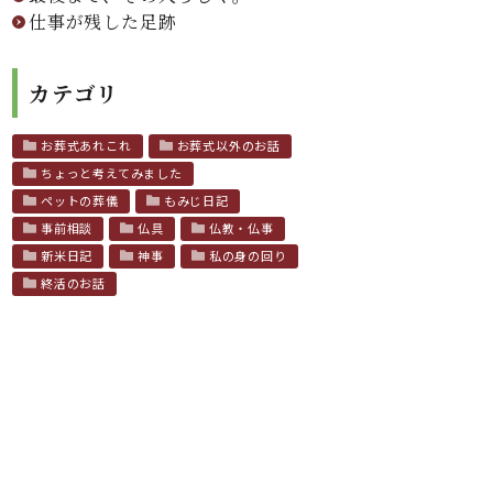
仕事が残した足跡
カテゴリ
お葬式あれこれ
お葬式以外のお話
ちょっと考えてみました
ペットの葬儀
もみじ日記
事前相談
仏具
仏教・仏事
新米日記
神事
私の身の回り
終活のお話