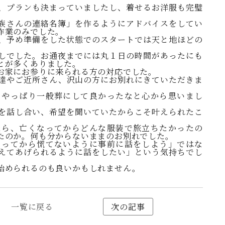
、プランも決まっていましたし、着せるお洋服も完璧
族さんの連絡名簿」を作るようにアドバイスをしてい
作業のみでした。
、予め準備をした状態でのスタートでは天と地ほどの
しでした。お通夜までには丸１日の時間があったにも
とが多くありました。
お家にお参りに来られる方の対応でした。
達やご近所さん、沢山の方にお別れにきていただきま
、やっぱり一般葬にして良かったなと心から思いまし
を話し合い、希望を聞いていたからこそ叶えられたこ
たら、亡くなってからどんな服装で旅立ちたかったの
たのか。何も分からないままのお別れでした。
なってから慌てないように事前に話をしよう」ではな
えてあげられるように話をしたい」という気持ちでし
始められるのも良いかもしれません。
一覧に戻る
次の記事