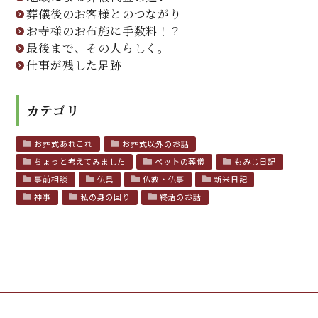
葬儀後のお客様とのつながり
お寺様のお布施に手数料！？
最後まで、その人らしく。
仕事が残した足跡
カテゴリ
お葬式あれこれ
お葬式以外のお話
ちょっと考えてみました
ペットの葬儀
もみじ日記
事前相談
仏具
仏教・仏事
新米日記
神事
私の身の回り
終活のお話