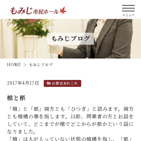
もみじブログ
HOME
もみじブログ
2017年4月17日
お葬式あれこれ
棺と柩
「棺」と「柩」両方とも「ひつぎ」と読みます。両方
とも棺桶の事を指します。以前、同業者の方とお話を
していて、どこまでが棺でどこからが柩かという話に
なりました。
「棺」は人が入っていない状態の棺桶を指し、「柩」