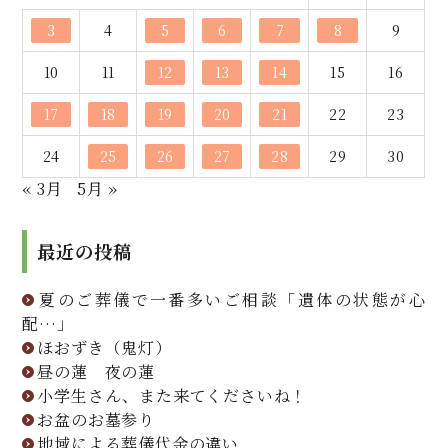
3
4
5
6
7
8
9
10
11
12
13
14
15
16
17
18
19
20
21
22
23
24
25
26
27
28
29
30
« 3月
5月 »
最近の投稿
夏のご葬儀で一番多いご相談「遺体の状態が心
配…」
ほおずき（鬼灯）
昼の蓮 夜の蓮
小学生さん、また来てくださいね！
お盆のお墓参り
地域による葬儀代金の違い