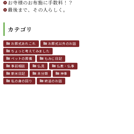
お寺様のお布施に手数料！？
最後まで、その人らしく。
カテゴリ
お葬式あれこれ
お葬式以外のお話
ちょっと考えてみました
ペットの葬儀
もみじ日記
事前相談
仏具
仏教・仏事
新米日記
未分類
神事
私の身の回り
終活のお話