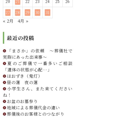
20
21
22
23
24
25
26
27
28
29
30
31
« 2月
4月 »
最近の投稿
「まさか」の依頼 ～葬儀社で
実際にあった出来事～
夏のご葬儀で一番多いご相談
「遺体の状態が心配…」
ほおずき（鬼灯）
昼の蓮 夜の蓮
小学生さん、また来てください
ね！
お盆のお墓参り
地域による葬儀代金の違い
葬儀後のお客様とのつながり