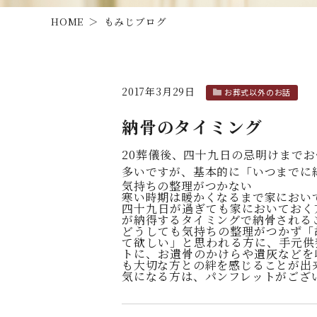
HOME
もみじブログ
2017年3月29日
お葬式以外のお話
納骨のタイミング
20葬儀後、四十九日の忌明けまで
多いですが、基本的に「いつまでに
気持ちの整理がつかない
寒い時期は暖かくなるまで家におい
四十九日が過ぎても家においておく
が納得するタイミングで納骨される
どうしても気持ちの整理がつかず「
て欲しい」と思われる方に、手元供
トに、お遺骨のかけらや遺灰などを
も大切な方との絆を感じることが出
気になる方は、パンフレットがござ