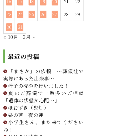
16
17
18
19
20
21
22
23
24
25
26
27
28
29
30
31
« 10月
2月 »
最近の投稿
「まさか」の依頼 ～葬儀社で
実際にあった出来事～
椅子の洗浄を行いました！
夏のご葬儀で一番多いご相談
「遺体の状態が心配…」
ほおずき（鬼灯）
昼の蓮 夜の蓮
小学生さん、また来てください
ね！