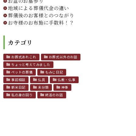
お盆のお墓参り
地域による葬儀代金の違い
葬儀後のお客様とのつながり
お寺様のお布施に手数料！？
カテゴリ
お葬式あれこれ
お葬式以外のお話
ちょっと考えてみました
ペットの葬儀
もみじ日記
事前相談
仏具
仏教・仏事
新米日記
未分類
神事
私の身の回り
終活のお話