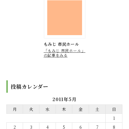
もみじ 市民ホール
「もみじ 市民ホール」
の記事をみる
投稿カレンダー
2011年5月
月
火
水
木
金
土
日
1
2
3
4
5
6
7
8