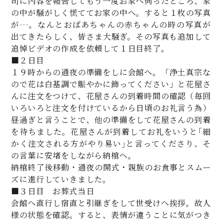
司に内容を報告してもう一度お家へ伺ったところ、家
の中が騒がしく慌ててお家の中へ。すると１枚の写真
が…。なんとおばあちゃんの赤ちゃんの時の写真が
出てきたらしく、皆さま大騒ぎ。その写真も追加して
追悼ビデオの作成を依頼して１日目終了。
■２日目
１９時からの通夜の準備をしに会館へ。「浄土真宗な
ので花は白基調で賑やかに飾ってください」と花屋さ
んに注文をつけて、花屋さんの到着時間の確認（毎回
いろいろと注文を付けているから日頃のお礼言う為）
昼過ぎと言うことで、他の準備をして花屋さんの到着
を待ちました。花屋さんが到着してお礼をいうと｢細
かく注文される方がやり易い｣と言ってくださり、そ
の言葉に安堵をしながら納棺へ。
納棺終了後移動・通夜の開式・親族のお食事とスムー
ズに進行していきました。
■３日目 お葬式当日
会館へ直行し宿直と引継ぎをして世受けへ挨拶。故人
様の状態を確認。すると、表情が違うことに気がつき