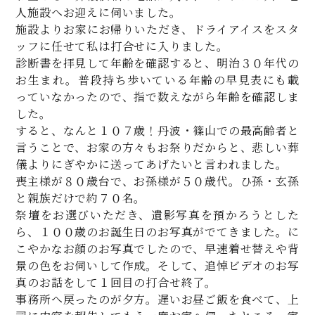
人施設へお迎えに伺いました。
施設よりお家にお帰りいただき、ドライアイスをスタ
ッフに任せて私は打合せに入りました。
診断書を拝見して年齢を確認すると、明治３０年代の
お生まれ。普段持ち歩いている年齢の早見表にも載
っていなかったので、指で数えながら年齢を確認しま
した。
すると、なんと１０７歳！丹波・篠山での最高齢者と
言うことで、お家の方々もお祭りだからと、悲しい葬
儀よりにぎやかに送ってあげたいと言われました。
喪主様が８０歳台で、お孫様が５０歳代。ひ孫・玄孫
と親族だけで約７０名。
祭壇をお選びいただき、遺影写真を預かろうとした
ら、１００歳のお誕生日のお写真がでてきました。に
こやかなお顔のお写真でしたので、早速着せ替えや背
景の色をお伺いして作成。そして、追悼ビデオのお写
真のお話をして１回目の打合せ終了。
事務所へ戻ったのが夕方。遅いお昼ご飯を食べて、上