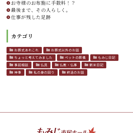
お寺様のお布施に手数料！？
最後まで、その人らしく。
仕事が残した足跡
カテゴリ
お葬式あれこれ
お葬式以外のお話
ちょっと考えてみました
ペットの葬儀
もみじ日記
事前相談
仏具
仏教・仏事
新米日記
神事
私の身の回り
終活のお話