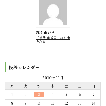
義積 由香里
「義積 由香里」の記事
をみる
投稿カレンダー
2010年11月
月
火
水
木
金
土
日
1
2
3
4
5
6
7
8
9
10
11
12
13
14