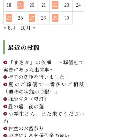
18
19
20
21
22
23
24
25
26
27
28
29
30
« 8月
10月 »
最近の投稿
「まさか」の依頼 ～葬儀社で
実際にあった出来事～
椅子の洗浄を行いました！
夏のご葬儀で一番多いご相談
「遺体の状態が心配…」
ほおずき（鬼灯）
昼の蓮 夜の蓮
小学生さん、また来てください
ね！
お盆のお墓参り
地域による葬儀代金の違い