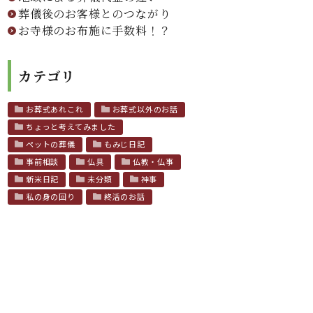
葬儀後のお客様とのつながり
お寺様のお布施に手数料！？
カテゴリ
お葬式あれこれ
お葬式以外のお話
ちょっと考えてみました
ペットの葬儀
もみじ日記
事前相談
仏具
仏教・仏事
新米日記
未分類
神事
私の身の回り
終活のお話