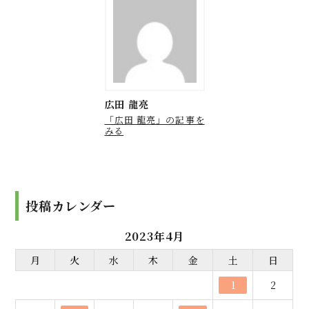
広田 龍亮
「広田 龍亮」の記事を
みる
投稿カレンダー
2023年4月
月
火
水
木
金
土
日
1
2