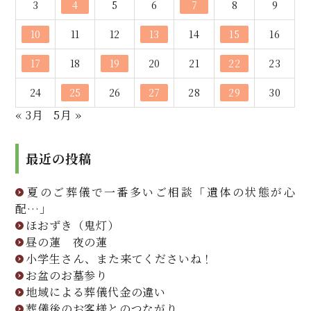
3
4
5
6
7
8
9
10
11
12
13
14
15
16
17
18
19
20
21
22
23
24
25
26
27
28
29
30
« 3月
5月 »
最近の投稿
夏のご葬儀で一番多いご相談「遺体の状態が心
配…」
ほおずき（鬼灯）
昼の蓮 夜の蓮
小学生さん、また来てくださいね！
お盆のお墓参り
地域による葬儀代金の違い
葬儀後のお客様とのつながり