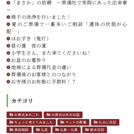
「まさか」の依頼 ～葬儀社で実際にあった出来事
～
椅子の洗浄を行いました！
夏のご葬儀で一番多いご相談「遺体の状態が心
配…」
ほおずき（鬼灯）
昼の蓮 夜の蓮
小学生さん、また来てくださいね！
お盆のお墓参り
地域による葬儀代金の違い
葬儀後のお客様とのつながり
お寺様のお布施に手数料！？
カテゴリ
お葬式あれこれ
お葬式以外のお話
ちょっと考えてみました
ペットの葬儀
もみじ日記
事前相談
仏具
仏教・仏事
新米日記