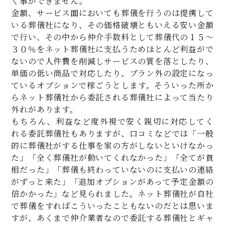
く事ができません。
金額、サービス面においても葬儀を行うのは提携して
いる葬儀社になり、その価格破壊ともいえる安い金額
で行い、その中から仲介手数料として葬儀代の１５～
３０％をネット葬儀社に支払うためほとんど利益がで
ないので人件費を削減しサービスの質を落としたり、
単価の低い商品で対応したり、プラン外の設定になっ
ているオプションで稼ごうとします。そういった所か
らネット葬儀社から委託される葬儀社によって当たり
外れがあります。
もちろん、利益など度外視で安く親切に対応してく
れる委託葬儀社もありますが、口コミなどでは「一般
的に葬儀社がする仕事を家の方がしないといけなかっ
た」「全く葬儀社が動いてくれなかった」「全てが貧
相だった」「葬儀も終わっていないのに支払いの連絡
がずっと来た」「追加オプションがあって予定金額の
倍かかった」など見られました。ネット葬儀社が自社
で葬儀をすればこういったこともないのだとは思いま
すが、あくまで仲介業者なので委託する葬儀社とギャ