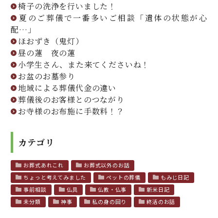
椅子の洗浄を行いました！
夏のご葬儀で一番多いご相談「遺体の状態が心
配…」
ほおずき（鬼灯）
昼の蓮 夜の蓮
小学生さん、また来てくださいね！
お盆のお墓参り
地域による葬儀代金の違い
葬儀後のお客様とのつながり
お寺様のお布施に手数料！？
カテゴリ
お葬式あれこれ
お葬式以外のお話
ちょっと考えてみました
ペットの葬儀
もみじ日記
事前相談
仏具
仏教・仏事
新米日記
未分類
神事
私の身の回り
終活のお話