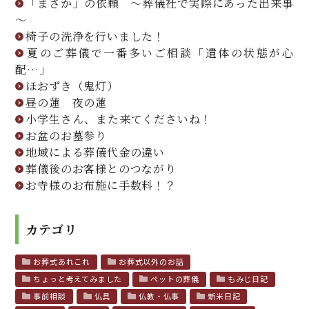
「まさか」の依頼 ～葬儀社で実際にあった出来事
～
椅子の洗浄を行いました！
夏のご葬儀で一番多いご相談「遺体の状態が心
配…」
ほおずき（鬼灯）
昼の蓮 夜の蓮
小学生さん、また来てくださいね！
お盆のお墓参り
地域による葬儀代金の違い
葬儀後のお客様とのつながり
お寺様のお布施に手数料！？
カテゴリ
お葬式あれこれ
お葬式以外のお話
ちょっと考えてみました
ペットの葬儀
もみじ日記
事前相談
仏具
仏教・仏事
新米日記