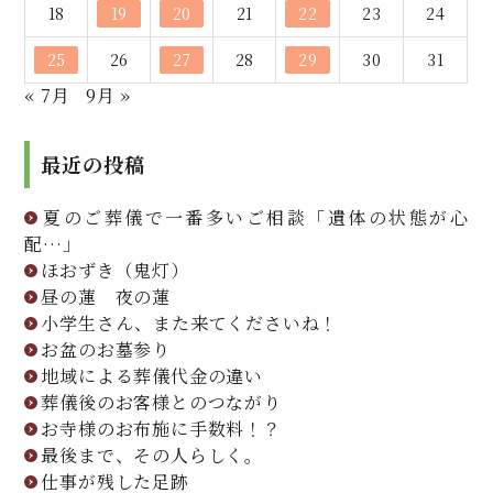
18
19
20
21
22
23
24
25
26
27
28
29
30
31
« 7月
9月 »
最近の投稿
夏のご葬儀で一番多いご相談「遺体の状態が心
配…」
ほおずき（鬼灯）
昼の蓮 夜の蓮
小学生さん、また来てくださいね！
お盆のお墓参り
地域による葬儀代金の違い
葬儀後のお客様とのつながり
お寺様のお布施に手数料！？
最後まで、その人らしく。
仕事が残した足跡