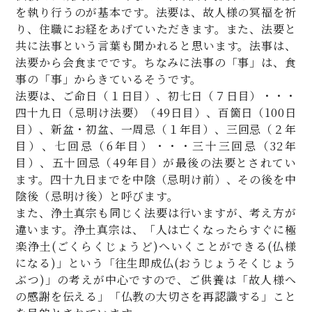
を執り行うのが基本です。法要は、故人様の冥福を祈
り、住職にお経をあげていただきます。また、法要と
共に法事という言葉も聞かれると思います。法事は、
法要から会食までです。ちなみに法事の「事」は、食
事の「事」からきているそうです。
法要は、ご命日（１日目）、初七日（７日目）・・・
四十九日（忌明け法要）（49日目）、百箇日（100日
目）、新盆・初盆、一周忌（１年目）、三回忌（２年
目）、七回忌（6年目）・・・三十三回忌（32年
目）、五十回忌（49年目）が最後の法要とされてい
ます。四十九日までを中陰（忌明け前）、その後を中
陰後（忌明け後）と呼びます。
また、浄土真宗も同じく法要は行いますが、考え方が
違います。浄土真宗は、「人は亡くなったらすぐに極
楽浄土(ごくらくじょうど)へいくことができる(仏様
になる)」という「往生即成仏(おうじょうそくじょう
ぶつ)」の考えが中心ですので、ご供養は「故人様へ
の感謝を伝える」「仏教の大切さを再認識する」こと