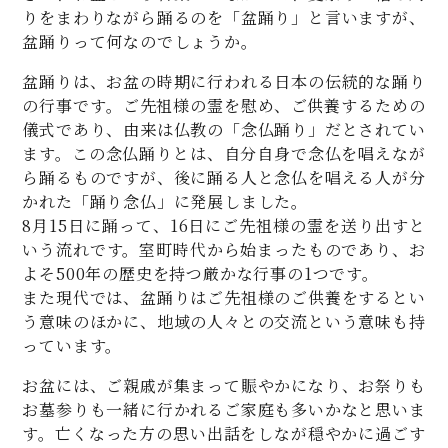
りをまわりながら踊るのを「盆踊り」と言いますが、
盆踊りって何なのでしょうか。
盆踊りは、お盆の時期に行われる日本の伝統的な踊り
の行事です。ご先祖様の霊を慰め、ご供養するための
儀式であり、由来は仏教の「念仏踊り」だとされてい
ます。この念仏踊りとは、自分自身で念仏を唱えなが
ら踊るものですが、後に踊る人と念仏を唱える人が分
かれた「踊り念仏」に発展しました。
8月15日に踊って、16日にご先祖様の霊を送り出すと
いう流れです。室町時代から始まったものであり、お
よそ500年の歴史を持つ厳かな行事の1つです。
また現代では、盆踊りはご先祖様のご供養をするとい
う意味のほかに、地域の人々との交流という意味も持
っています。
お盆には、ご親戚が集まって賑やかになり、お祭りも
お墓参りも一緒に行かれるご家庭も多いかなと思いま
す。亡くなった方の思い出話をしなが穏やかに過ごす