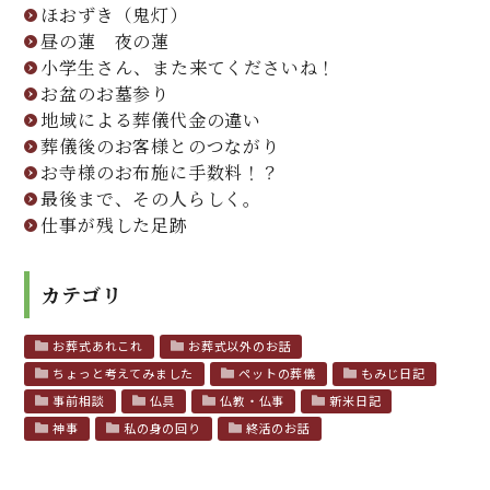
ほおずき（鬼灯）
昼の蓮 夜の蓮
小学生さん、また来てくださいね！
お盆のお墓参り
地域による葬儀代金の違い
葬儀後のお客様とのつながり
お寺様のお布施に手数料！？
最後まで、その人らしく。
仕事が残した足跡
カテゴリ
お葬式あれこれ
お葬式以外のお話
ちょっと考えてみました
ペットの葬儀
もみじ日記
事前相談
仏具
仏教・仏事
新米日記
神事
私の身の回り
終活のお話