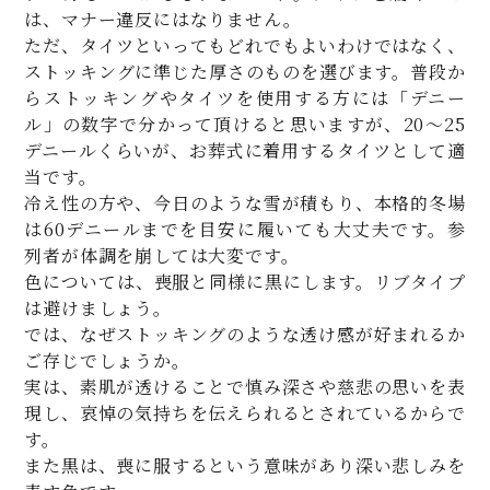
は、マナー違反にはなりません。
ただ、タイツといってもどれでもよいわけではなく、
ストッキングに準じた厚さのものを選びます。普段か
らストッキングやタイツを使用する方には「デニー
ル」の数字で分かって頂けると思いますが、20～25
デニールくらいが、お葬式に着用するタイツとして適
当です。
冷え性の方や、今日のような雪が積もり、本格的冬場
は60デニールまでを目安に履いても大丈夫です。参
列者が体調を崩しては大変です。
色については、喪服と同様に黒にします。リブタイプ
は避けましょう。
では、なぜストッキングのような透け感が好まれるか
ご存じでしょうか。
実は、素肌が透けることで慎み深さや慈悲の思いを表
現し、哀悼の気持ちを伝えられるとされているからで
す。
また黒は、喪に服するという意味があり深い悲しみを