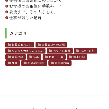
葬儀後のお客様とのつながり
お寺様のお布施に手数料！？
最後まで、その人らしく。
仕事が残した足跡
カテゴリ
お葬式あれこれ
お葬式以外のお話
ちょっと考えてみました
ペットの葬儀
もみじ日記
事前相談
仏具
仏教・仏事
新米日記
神事
私の身の回り
終活のお話