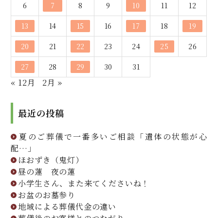
6
7
8
9
10
11
12
13
14
15
16
17
18
19
20
21
22
23
24
25
26
27
28
29
30
31
« 12月
2月 »
最近の投稿
夏のご葬儀で一番多いご相談「遺体の状態が心
配…」
ほおずき（鬼灯）
昼の蓮 夜の蓮
小学生さん、また来てくださいね！
お盆のお墓参り
地域による葬儀代金の違い