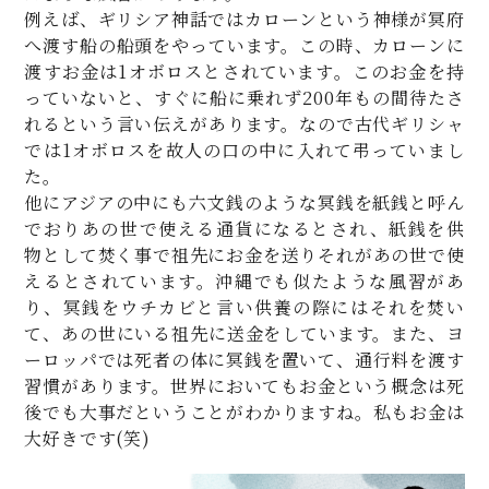
例えば、ギリシア神話ではカローンという神様が冥府
へ渡す船の船頭をやっています。この時、カローンに
渡すお金は1オボロスとされています。このお金を持
っていないと、すぐに船に乗れず200年もの間待たさ
れるという言い伝えがあります。なので古代ギリシャ
では1オボロスを故人の口の中に入れて弔っていまし
た。
他にアジアの中にも六文銭のような冥銭を紙銭と呼ん
でおりあの世で使える通貨になるとされ、紙銭を供
物として焚く事で祖先にお金を送りそれがあの世で使
えるとされています。沖縄でも似たような風習があ
り、冥銭をウチカビと言い供養の際にはそれを焚い
て、あの世にいる祖先に送金をしています。また、ヨ
ーロッパでは死者の体に冥銭を置いて、通行料を渡す
習慣があります。世界においてもお金という概念は死
後でも大事だということがわかりますね。私もお金は
大好きです(笑)