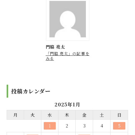
門脇 亮太
「門脇 亮太」の記事を
みる
投稿カレンダー
2025年1月
月
火
水
木
金
土
日
1
2
3
4
5