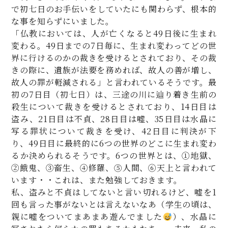
で初七日のお手伝いをしていたにも関わらず、根本的
な事を知らずにいました。
「仏教においては、人が亡くなると49日後に生まれ
変わる。49日までの7日毎に、生まれ変わってどの世
界に行けるのかの裁きを受けるとされており、その裁
きの際に、遺族が法要を務めれば、故人の善が増し、
故人の罪が軽減される」と言われているそうです。最
初の7日目（初七日）は、三途の川に辿り着き生前の
殺生について裁きを受けるとされており、14日目は
盗み、21日目は不貞、28日目は嘘、35日目は水晶に
写る罪状について裁きを受け、42日目に判決が下
り、49日目に最終的に6つの世界のどこに生まれ変わ
るか決められるそうです。6つの世界とは、①地獄、
②餓鬼、➂畜生、④修羅、⑤人間、⑥天上と言われて
います・・これは、また勉強しておきます。
私、盗みと不貞はしてないと言い切れるけど、嘘を1
回も言った事がないとは言えないなあ（学生の頃は、
親に嘘をついてまあまあ遊んでました
）、水晶に