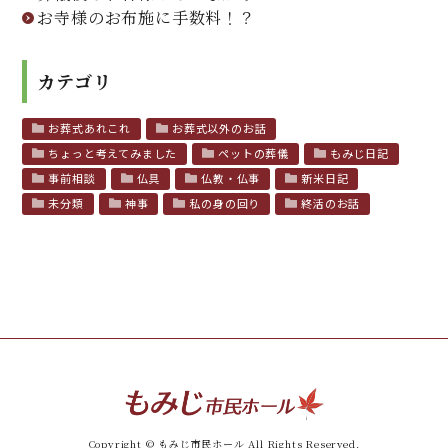
お寺様のお布施に手数料！？
カテゴリ
お葬式あれこれ
お葬式以外のお話
ちょっと考えてみました
ペットの葬儀
もみじ日記
事前相談
仏具
仏教・仏事
新米日記
未分類
神事
私の身の回り
終活のお話
Copyright © もみじ市民ホール All Rights Reserved.