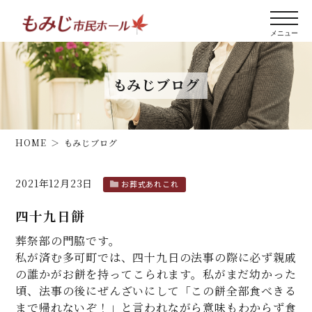
もみじブログ
HOME
もみじブログ
2021年12月23日
お葬式あれこれ
四十九日餅
葬祭部の門脇です。
私が済む多可町では、四十九日の法事の際に必ず親戚
の誰かがお餅を持ってこられます。私がまだ幼かった
頃、法事の後にぜんざいにして「この餅全部食べきる
まで帰れないぞ！」と言われながら意味もわからず食