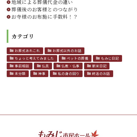
地域による葬儀代金の違い
葬儀後のお客様とのつながり
お寺様のお布施に手数料！？
カテゴリ
お葬式あれこれ
お葬式以外のお話
ちょっと考えてみました
ペットの葬儀
もみじ日記
事前相談
仏具
仏教・仏事
新米日記
未分類
神事
私の身の回り
終活のお話