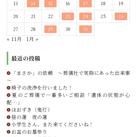
13
14
15
16
17
18
19
20
21
22
23
24
25
26
27
28
29
30
31
« 11月
1月 »
最近の投稿
「まさか」の依頼 ～葬儀社で実際にあった出来事
～
椅子の洗浄を行いました！
夏のご葬儀で一番多いご相談「遺体の状態が心
配…」
ほおずき（鬼灯）
昼の蓮 夜の蓮
小学生さん、また来てくださいね！
お盆のお墓参り