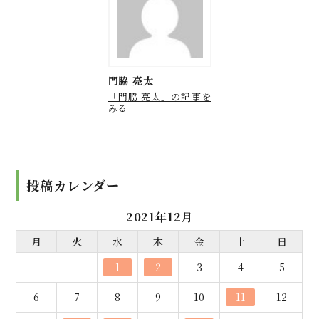
門脇 亮太
「門脇 亮太」の記事を
みる
投稿カレンダー
2021年12月
月
火
水
木
金
土
日
1
2
3
4
5
6
7
8
9
10
11
12