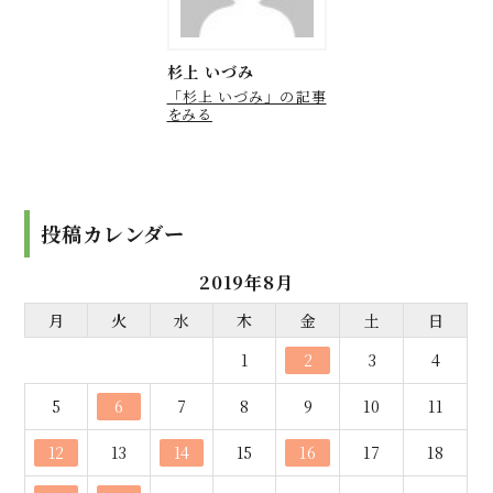
杉上 いづみ
「杉上 いづみ」の記事
をみる
投稿カレンダー
2019年8月
月
火
水
木
金
土
日
1
2
3
4
5
6
7
8
9
10
11
12
13
14
15
16
17
18