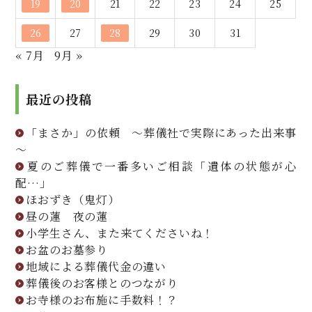
19
20
21
22
23
24
25
26
27
28
29
30
31
« 7月
9月 »
最近の投稿
「まさか」の依頼 ～葬儀社で実際にあった出来事
～
夏のご葬儀で一番多いご相談「遺体の状態が心
配…」
ほおずき（鬼灯）
昼の蓮 夜の蓮
小学生さん、また来てくださいね！
お盆のお墓参り
地域による葬儀代金の違い
葬儀後のお客様とのつながり
お寺様のお布施に手数料！？