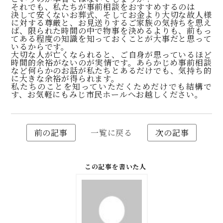
それでも、私たちが事前相談をおすすめするのは
決して安くないお葬式、そしてお金より大切な故人様
に対する尊厳と、お見送りするご家族の気持ちを思え
ば、限られた時間の中で物事を決めるよりも、前もっ
てある程度の知識を知っておくことが大事だと思って
いるからです。
大切な人が亡くなられると、ご自身が思っているほど
時間的余裕がないのが実情です。あらかじめ事前相談
など何らかのお話が私たちとあるだけでも、気持ち的
に大きな余裕が得られます。
私たちのことを知っていただくためだけでも結構で
す、お気軽にもみじ市民ホールへお越しください。
前の記事
一覧に戻る
次の記事
この記事を書いた人