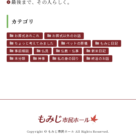
最後まで、その人らしく。
カテゴリ
お葬式あれこれ
お葬式以外のお話
ちょっと考えてみました
ペットの葬儀
もみじ日記
事前相談
仏具
仏教・仏事
新米日記
未分類
神事
私の身の回り
終活のお話
Copyright © もみじ市民ホール All Rights Reserved.