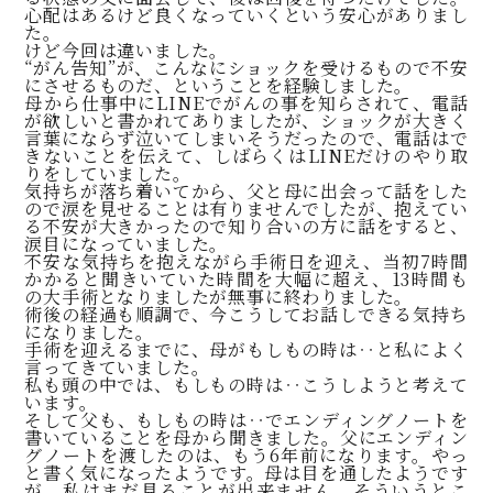
心配はあるけど良くなっていくという安心がありまし
た。
けど今回は違いました。
“がん告知”が、こんなにショックを受けるもので不安
にさせるものだ、ということを経験しました。
母から仕事中にLINEでがんの事を知らされて、電話
が欲しいと書かれてありましたが、ショックが大きく
言葉にならず泣いてしまいそうだったので、電話はで
きないことを伝えて、しばらくはLINEだけのやり取
りをしていました。
気持ちが落ち着いてから、父と母に出会って話をした
ので涙を見せることは有りませんでしたが、抱えてい
る不安が大きかったので知り合いの方に話をすると、
涙目になっていました。
不安な気持ちを抱えながら手術日を迎え、当初7時間
かかると聞きいていた時間を大幅に超え、13時間も
の大手術となりましたが無事に終わりました。
術後の経過も順調で、今こうしてお話しできる気持ち
になりました。
手術を迎えるまでに、母がもしもの時は‥と私によく
言ってきていました。
私も頭の中では、もしもの時は‥こうしようと考えて
います。
そして父も、もしもの時は‥でエンディングノートを
書いていることを母から聞きました。父にエンディン
グノートを渡したのは、もう6年前になります。やっ
と書く気になったようです。母は目を通したようです
が、私はまだ見ることが出来ません。そういうとこ