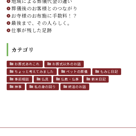
地域による葬儀代金の違い
葬儀後のお客様とのつながり
お寺様のお布施に手数料！？
最後まで、その人らしく。
仕事が残した足跡
カテゴリ
お葬式あれこれ
お葬式以外のお話
ちょっと考えてみました
ペットの葬儀
もみじ日記
事前相談
仏具
仏教・仏事
新米日記
神事
私の身の回り
終活のお話