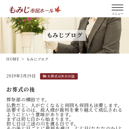
もみじブログ
HOME
もみじブログ
2019年3月19日
お葬式以外のお話
お葬式の後
葬祭部の横田です。
仏教だと、人が亡くなると何回も何回も法要します。
法要するのは、故人様が裁判を乗り越えて成仏される
ようにという意味があります。
まずは初七日から始まります。
初七日は三途の川を渡る日です。
その後七日ごとに裁判を受け、七七日(なななのか)と