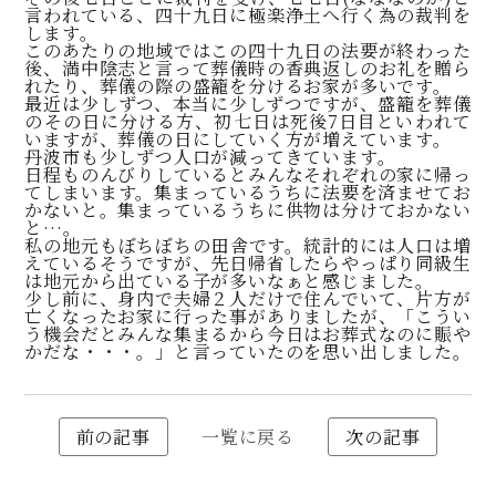
言われている、四十九日に極楽浄土へ行く為の裁判を
します。
このあたりの地域ではこの四十九日の法要が終わった
後、満中陰志と言って葬儀時の香典返しのお礼を贈ら
れたり、葬儀の際の盛籠を分けるお家が多いです。
最近は少しずつ、本当に少しずつですが、盛籠を葬儀
のその日に分ける方、初七日は死後7日目といわれて
いますが、葬儀の日にしていく方が増えています。
丹波市も少しずつ人口が減ってきています。
日程ものんびりしているとみんなそれぞれの家に帰っ
てしまいます。集まっているうちに法要を済ませてお
かないと。集まっているうちに供物は分けておかない
と…。
私の地元もぼちぼちの田舎です。統計的には人口は増
えているそうですが、先日帰省したらやっぱり同級生
は地元から出ている子が多いなぁと感じました。
少し前に、身内で夫婦２人だけで住んでいて、片方が
亡くなったお家に行った事がありましたが、「こうい
う機会だとみんな集まるから今日はお葬式なのに賑や
かだな・・・。」と言っていたのを思い出しました。
前の記事
一覧に戻る
次の記事