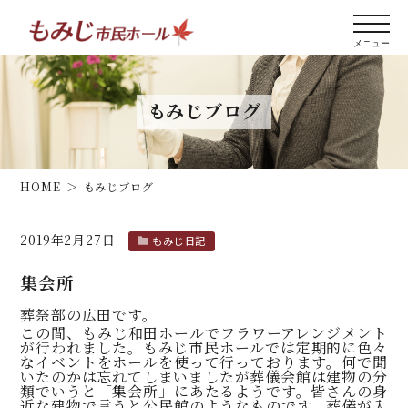
もみじブログ
HOME
もみじブログ
2019年2月27日
もみじ日記
集会所
葬祭部の広田です。
この間、もみじ和田ホールでフラワーアレンジメント
が行われました。もみじ市民ホールでは定期的に色々
なイベントをホールを使って行っております。何で聞
いたのかは忘れてしまいましたが葬儀会館は建物の分
類でいうと「集会所」にあたるようです。皆さんの身
近な建物で言うと公民館のようなものです。葬儀が入